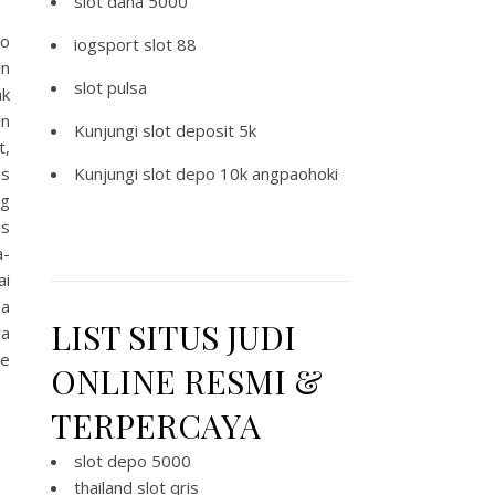
slot dana 5000
mo
iogsport slot 88
n
slot pulsa
ak
an
Kunjungi
slot deposit 5k
t,
us
Kunjungi
slot depo 10k angpaohoki
ng
us
a-
ai
sa
LIST SITUS JUDI
ya
ee
ONLINE RESMI &
TERPERCAYA
slot depo 5000
thailand slot qris