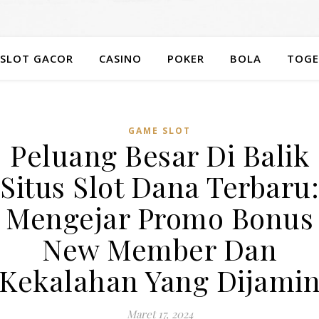
SLOT GACOR
CASINO
POKER
BOLA
TOGE
GAME SLOT
Peluang Besar Di Balik
Situs Slot Dana Terbaru:
Mengejar Promo Bonus
New Member Dan
Kekalahan Yang Dijami
Maret 17, 2024