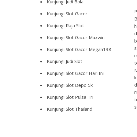
Kunjungi
Judi Bola
P
Kunjungi
Slot Gacor
Kunjungi
Raja Slot
h
d
Kunjungi
Slot Gacor Maxwin
b
s
Kunjungi
Slot Gacor Megah138
m
Kunjungi
Judi Slot
t
M
Kunjungi
Slot Gacor Hari Ini
l
d
Kunjungi
Slot Depo 5k
m
Kunjungi
Slot Pulsa Tri
t
s
Kunjungi
Slot Thailand