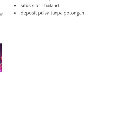
situs slot Thailand
deposit pulsa tanpa potongan
ar