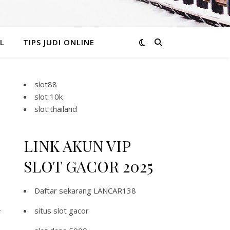
L
TIPS JUDI ONLINE
slot88
slot 10k
slot thailand
LINK AKUN VIP
SLOT GACOR 2025
Daftar sekarang
LANCAR138
n
situs slot gacor