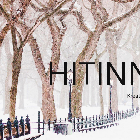
HITI
Krea