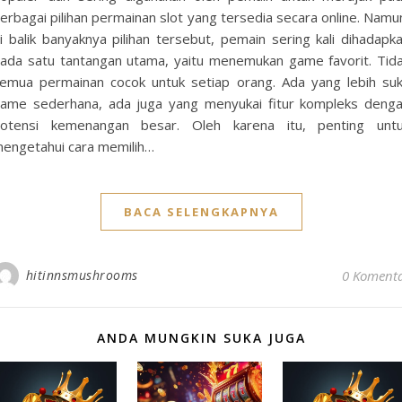
erbagai pilihan permainan slot yang tersedia secara online. Namu
i balik banyaknya pilihan tersebut, pemain sering kali dihadapk
ada satu tantangan utama, yaitu menemukan game favorit. Tid
emua permainan cocok untuk setiap orang. Ada yang lebih su
ame sederhana, ada juga yang menyukai fitur kompleks deng
otensi kemenangan besar. Oleh karena itu, penting unt
engetahui cara memilih…
BACA SELENGKAPNYA
hitinnsmushrooms
0 Koment
ANDA MUNGKIN SUKA JUGA