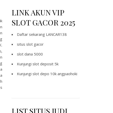
LINK AKUN VIP
SLOT GACOR 2025
uk
an
in
Daftar sekarang
LANCAR138
ng
situs slot gacor
K.
o,
slot dana 5000
an
ng
Kunjungi
slot deposit 5k
a
Kunjungi
slot depo 10k angpaohoki
ta
eh
es
LIST SITUS JUDI