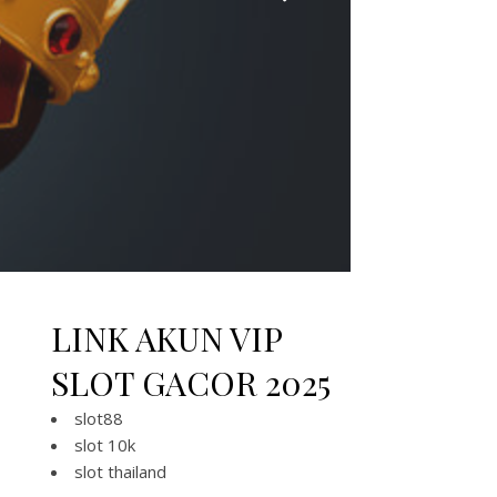
LINK AKUN VIP
SLOT GACOR 2025
slot88
slot 10k
slot thailand