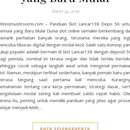
Maret 24, 2026
itinnsmushrooms.com – Panduan Slot Lancar138 Depo 5K unt
emula yang Baru Mulai Dunia slot online semakin berkembang d
enarik perhatian banyak orang, terutama mereka yang ing
encoba hiburan digital dengan modal kecil. Salah satu konsep ya
ukup populer adalah bermain di Slot Lancar138 dengan deposit 5
agi pemula, nominal ini terasa ringan dan tidak terlalu berisik
ehingga cocok sebagai langkah awal untuk mengenal permain
lot. Namun, meskipun terlihat sederhana, banyak pemain baru ya
merasa bingung saat pertama kali mencoba. Kurangny
emahaman tentang cara kerja permainan, strategi dasar, ser
engelolaan modal sering kali membuat saldo cepat habis. Ol
arena itu, penting untuk memiliki panduan yang jelas agar pros
elajar menjadi lebih…
BACA SELENGKAPNYA