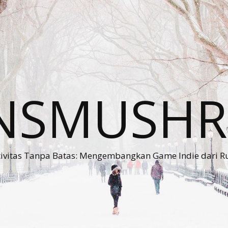
NNSMUSH
tivitas Tanpa Batas: Mengembangkan Game Indie dari 