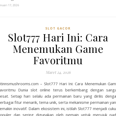
anuari 17, 2026
SLOT GACOR
Slot777 Hari Ini: Cara
Menemukan Game
Favoritmu
Maret 24, 2026
itinnsmushrooms.com – Slot777 Hari Ini: Cara Menemukan Ga
avoritmu Dunia slot online terus berkembang dengan sang
esat. Setiap hari selalu ada permainan baru yang dirilis deng
erbagai fitur menarik, tema unik, serta mekanisme permainan ya
emakin inovatif. Dalam ekosistem ini, istilah Slot777 menjadi cuk
opuler dan sering digunakan oleh pemain untuk merujuk pa