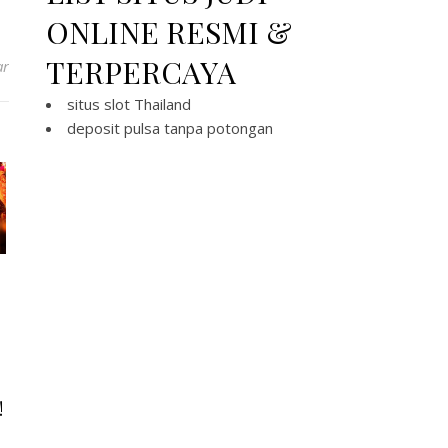
ONLINE RESMI &
TERPERCAYA
ar
situs slot Thailand
deposit pulsa tanpa potongan
!