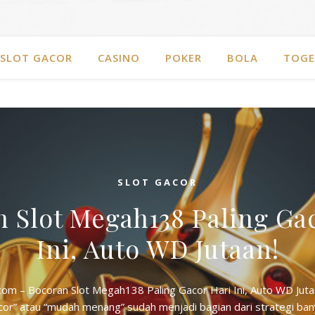
SLOT GACOR
CASINO
POKER
BOLA
TOGE
SLOT GACOR
 Slot Megah138 Paling Ga
Ini, Auto WD Jutaan!
om – Bocoran Slot Megah138 Paling Gacor Hari Ini, Auto WD Jutaa
“gacor” atau “mudah menang” sudah menjadi bagian dari strategi ba