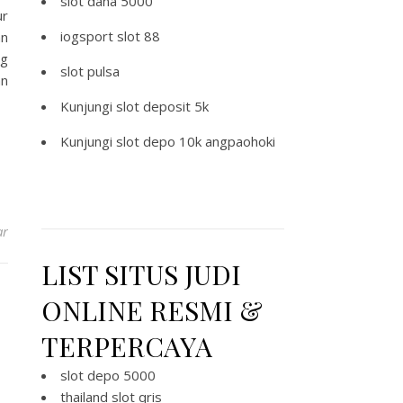
slot dana 5000
ur
iogsport slot 88
an
ng
slot pulsa
an
Kunjungi
slot deposit 5k
Kunjungi
slot depo 10k angpaohoki
ar
LIST SITUS JUDI
ONLINE RESMI &
TERPERCAYA
slot depo 5000
thailand slot qris