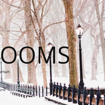
ROOMS
Rumah