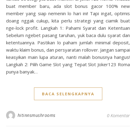
buat member baru, ada slot bonus gacor 100% new
member yang siap nemenin lo hari ini! Tapi ingat, optimis
doang nggak cukup, kita perlu strategi yang ciamik buat
nge-lock profit. Langkah 1: Pahami Syarat dan Ketentuan
Sebelum ngebet pasang taruhan, yuk baca dulu syarat dan
ketentuannya. Pastikan lo paham jumlah minimal deposit,
waktu klaim bonus, dan persyaratan rollover. Jangan sampai
keasyikan main lupa aturan, nanti malah bonusnya hangus!
Langkah 2: Pilih Game Slot yang Tepat Slot Joker123 Roma
punya banyak…
BACA SELENGKAPNYA
hitinnsmushrooms
0 Komentar