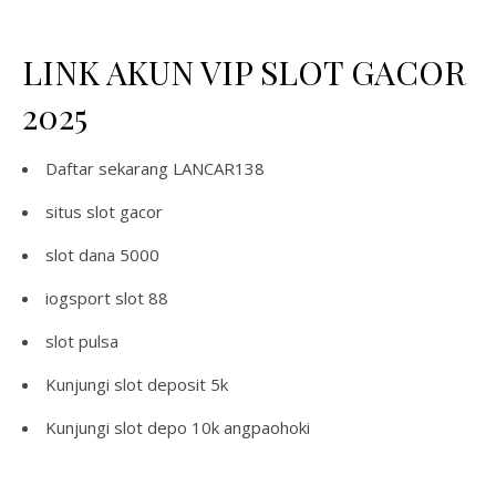
LINK AKUN VIP SLOT GACOR
2025
Daftar sekarang
LANCAR138
situs slot gacor
slot dana 5000
iogsport slot 88
slot pulsa
Kunjungi
slot deposit 5k
Kunjungi
slot depo 10k angpaohoki