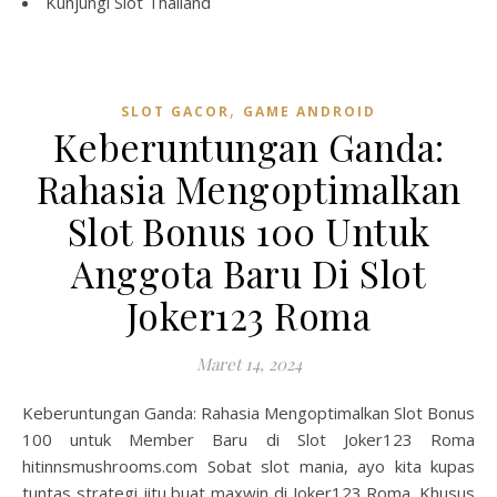
Kunjungi
Slot Thailand
,
SLOT GACOR
GAME ANDROID
Keberuntungan Ganda:
Rahasia Mengoptimalkan
Slot Bonus 100 Untuk
Anggota Baru Di Slot
Joker123 Roma
Maret 14, 2024
Keberuntungan Ganda: Rahasia Mengoptimalkan Slot Bonus
100 untuk Member Baru di Slot Joker123 Roma
hitinnsmushrooms.com Sobat slot mania, ayo kita kupas
tuntas strategi jitu buat maxwin di Joker123 Roma. Khusus