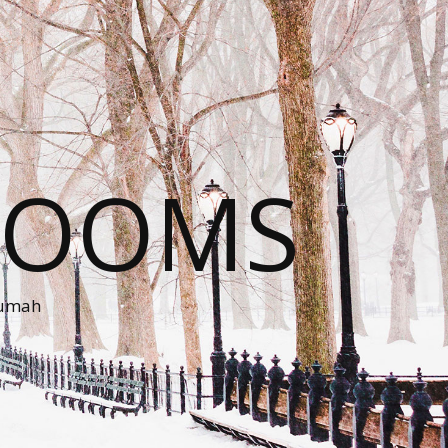
ROOMS
Rumah