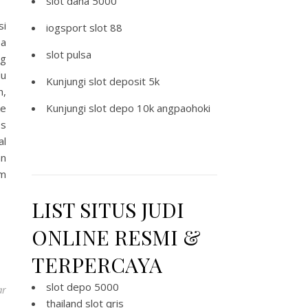
slot dana 5000
si
iogsport slot 88
pa
slot pulsa
ng
du
Kunjungi
slot deposit 5k
h,
ke
Kunjungi
slot depo 10k angpaohoki
ps
al
an
um
LIST SITUS JUDI
ONLINE RESMI &
TERPERCAYA
slot depo 5000
ar
thailand slot qris