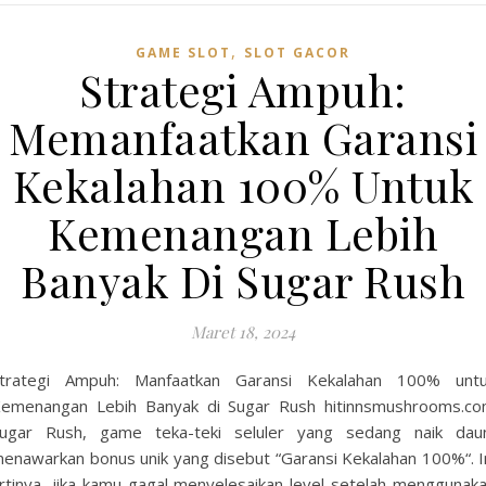
,
GAME SLOT
SLOT GACOR
Strategi Ampuh:
Memanfaatkan Garansi
Kekalahan 100% Untuk
Kemenangan Lebih
Banyak Di Sugar Rush
Maret 18, 2024
trategi Ampuh: Manfaatkan Garansi Kekalahan 100% unt
emenangan Lebih Banyak di Sugar Rush hitinnsmushrooms.c
ugar Rush, game teka-teki seluler yang sedang naik dau
enawarkan bonus unik yang disebut “Garansi Kekalahan 100%“. I
rtinya, jika kamu gagal menyelesaikan level setelah menggunak