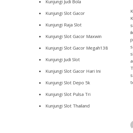
Kunjungi
Judi Bola
K
Kunjungi
Slot Gacor
K
Kunjungi
Raja Slot
s
i
Kunjungi
Slot Gacor Maxwin
p
s
Kunjungi
Slot Gacor Megah138
s
Kunjungi
Judi Slot
a
T
Kunjungi
Slot Gacor Hari Ini
s
t
Kunjungi
Slot Depo 5k
Kunjungi
Slot Pulsa Tri
Kunjungi
Slot Thailand