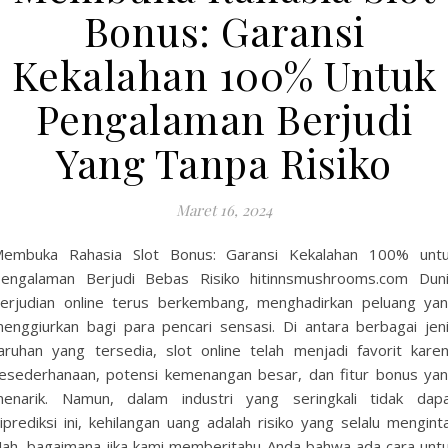
Bonus: Garansi
Kekalahan 100% Untuk
Pengalaman Berjudi
Yang Tanpa Risiko
Maret 16, 2024
embuka Rahasia Slot Bonus: Garansi Kekalahan 100% unt
engalaman Berjudi Bebas Risiko hitinnsmushrooms.com Dun
erjudian online terus berkembang, menghadirkan peluang ya
enggiurkan bagi para pencari sensasi. Di antara berbagai jen
aruhan yang tersedia, slot online telah menjadi favorit kare
esederhanaan, potensi kemenangan besar, dan fitur bonus ya
enarik. Namun, dalam industri yang seringkali tidak dap
iprediksi ini, kehilangan uang adalah risiko yang selalu menginta
ah, bagaimana jika kami memberitahu Anda bahwa ada cara unt