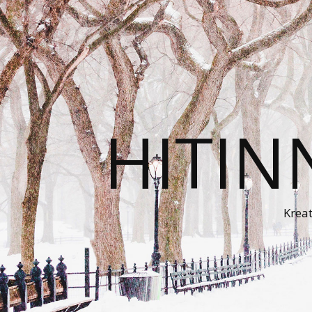
HITI
Krea