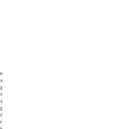
uk
ia
ng
is
na
ng
at
i.
uk