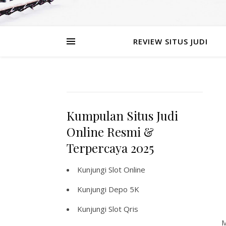
REVIEW SITUS JUDI
Kumpulan Situs Judi
Online Resmi &
Terpercaya 2025
Kunjungi
Slot Online
Kunjungi
Depo 5K
Kunjungi
Slot Qris
M