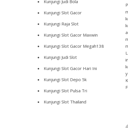
Kunjungi
Judi Bola
P
m
Kunjungi
Slot Gacor
k
Kunjungi
Raja Slot
k
a
Kunjungi
Slot Gacor Maxwin
m
Kunjungi
Slot Gacor Megah138
m
L
Kunjungi
Judi Slot
i
k
Kunjungi
Slot Gacor Hari Ini
y
Kunjungi
Slot Depo 5k
K
F
Kunjungi
Slot Pulsa Tri
Kunjungi
Slot Thailand