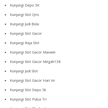
Kunjungi
Depo 5K
Kunjungi
Slot Qris
Kunjungi
Judi Bola
Kunjungi
Slot Gacor
Kunjungi
Raja Slot
Kunjungi
Slot Gacor Maxwin
Kunjungi
Slot Gacor Megah138
Kunjungi
Judi Slot
Kunjungi
Slot Gacor Hari Ini
Kunjungi
Slot Depo 5k
Kunjungi
Slot Pulsa Tri