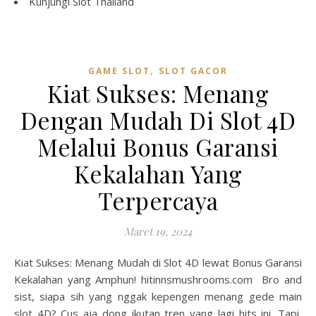
Kunjungi
Slot Thailand
,
GAME SLOT
SLOT GACOR
Kiat Sukses: Menang
Dengan Mudah Di Slot 4D
Melalui Bonus Garansi
Kekalahan Yang
Terpercaya
Maret 19, 2024
Kiat Sukses: Menang Mudah di Slot 4D lewat Bonus Garansi
Kekalahan yang Amphun! hitinnsmushrooms.com Bro and
sist, siapa sih yang nggak kepengen menang gede main
slot 4D? Cus aja dong ikutan tren yang lagi hits ini. Tapi,