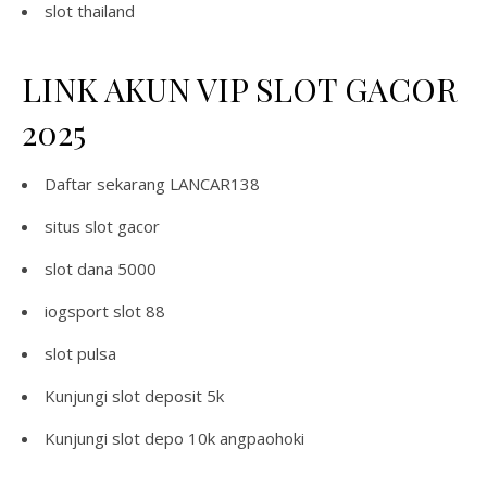
slot thailand
LINK AKUN VIP SLOT GACOR
2025
Daftar sekarang
LANCAR138
situs slot gacor
slot dana 5000
iogsport slot 88
slot pulsa
Kunjungi
slot deposit 5k
Kunjungi
slot depo 10k angpaohoki