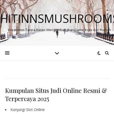
HITINNSMUSHROOM
Kreativitas Tanpa Batas: Mengembangkan Game Indie dari Rumah
Kumpulan Situs Judi Online Resmi &
Terpercaya 2025
Kunjungi
Slot Online