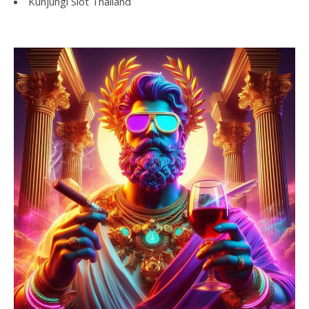
Kunjungi
Slot Thailand