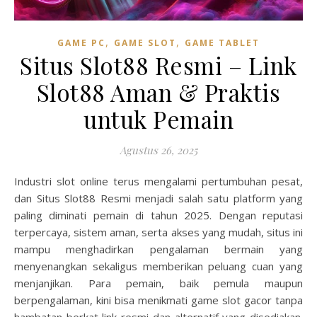
,
,
GAME PC
GAME SLOT
GAME TABLET
Situs Slot88 Resmi – Link
Slot88 Aman & Praktis
untuk Pemain
Agustus 26, 2025
Industri slot online terus mengalami pertumbuhan pesat,
dan Situs Slot88 Resmi menjadi salah satu platform yang
paling diminati pemain di tahun 2025. Dengan reputasi
terpercaya, sistem aman, serta akses yang mudah, situs ini
mampu menghadirkan pengalaman bermain yang
menyenangkan sekaligus memberikan peluang cuan yang
menjanjikan. Para pemain, baik pemula maupun
berpengalaman, kini bisa menikmati game slot gacor tanpa