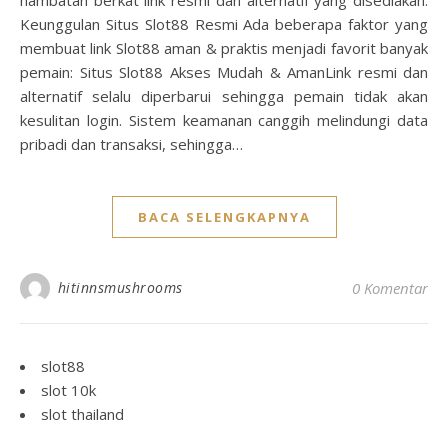
hambatan berkat link resmi dan alternatif yang disediakan.
Keunggulan Situs Slot88 Resmi Ada beberapa faktor yang
membuat link Slot88 aman & praktis menjadi favorit banyak
pemain: Situs Slot88 Akses Mudah & AmanLink resmi dan
alternatif selalu diperbarui sehingga pemain tidak akan
kesulitan login. Sistem keamanan canggih melindungi data
pribadi dan transaksi, sehingga…
BACA SELENGKAPNYA
hitinnsmushrooms
0 Komentar
slot88
slot 10k
slot thailand