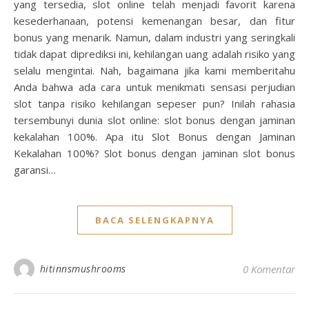
yang tersedia, slot online telah menjadi favorit karena
kesederhanaan, potensi kemenangan besar, dan fitur
bonus yang menarik. Namun, dalam industri yang seringkali
tidak dapat diprediksi ini, kehilangan uang adalah risiko yang
selalu mengintai. Nah, bagaimana jika kami memberitahu
Anda bahwa ada cara untuk menikmati sensasi perjudian
slot tanpa risiko kehilangan sepeser pun? Inilah rahasia
tersembunyi dunia slot online: slot bonus dengan jaminan
kekalahan 100%. Apa itu Slot Bonus dengan Jaminan
Kekalahan 100%? Slot bonus dengan jaminan slot bonus
garansi…
BACA SELENGKAPNYA
hitinnsmushrooms
0 Komentar