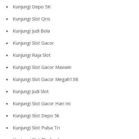
Kunjungi
Depo 5K
Kunjungi
Slot Qris
Kunjungi
Judi Bola
Kunjungi
Slot Gacor
Kunjungi
Raja Slot
Kunjungi
Slot Gacor Maxwin
Kunjungi
Slot Gacor Megah138
Kunjungi
Judi Slot
Kunjungi
Slot Gacor Hari Ini
Kunjungi
Slot Depo 5k
Kunjungi
Slot Pulsa Tri