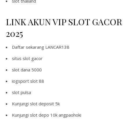
slot thailand
LINK AKUN VIP SLOT GACOR
2025
Daftar sekarang
LANCAR138
situs slot gacor
slot dana 5000
iogsport slot 88
slot pulsa
Kunjungi
slot deposit 5k
Kunjungi
slot depo 10k angpaohoki