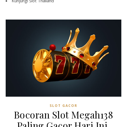
Kunjungi
Slot Thailand
SLOT GACOR
Bocoran Slot Megah138
Paling Gacor Hari Ini,