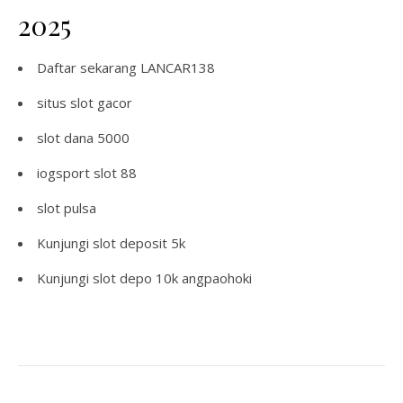
2025
Daftar sekarang
LANCAR138
situs slot gacor
slot dana 5000
iogsport slot 88
slot pulsa
Kunjungi
slot deposit 5k
Kunjungi
slot depo 10k angpaohoki