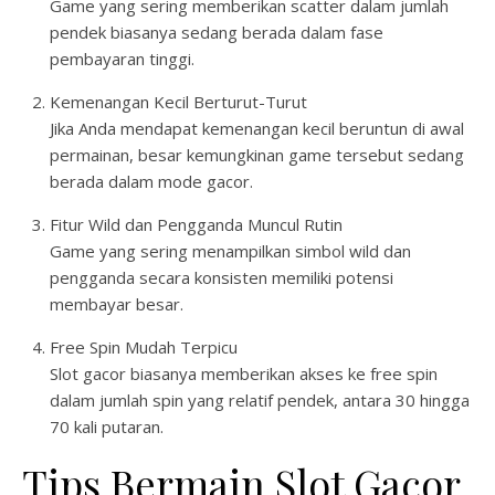
Game yang sering memberikan scatter dalam jumlah
pendek biasanya sedang berada dalam fase
pembayaran tinggi.
Kemenangan Kecil Berturut-Turut
Jika Anda mendapat kemenangan kecil beruntun di awal
permainan, besar kemungkinan game tersebut sedang
berada dalam mode gacor.
Fitur Wild dan Pengganda Muncul Rutin
Game yang sering menampilkan simbol wild dan
pengganda secara konsisten memiliki potensi
membayar besar.
Free Spin Mudah Terpicu
Slot gacor biasanya memberikan akses ke free spin
dalam jumlah spin yang relatif pendek, antara 30 hingga
70 kali putaran.
Tips Bermain Slot Gacor