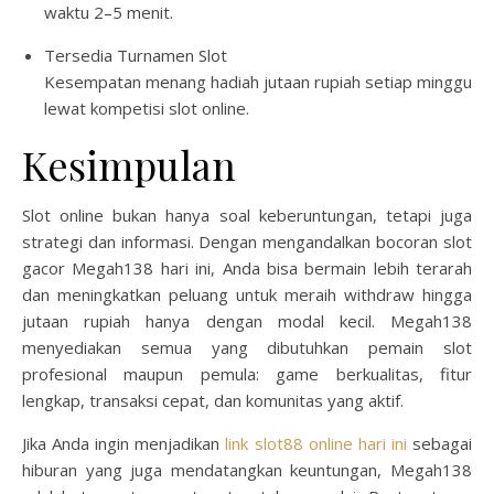
waktu 2–5 menit.
Tersedia Turnamen Slot
Kesempatan menang hadiah jutaan rupiah setiap minggu
lewat kompetisi slot online.
Kesimpulan
Slot online bukan hanya soal keberuntungan, tetapi juga
strategi dan informasi. Dengan mengandalkan bocoran slot
gacor Megah138 hari ini, Anda bisa bermain lebih terarah
dan meningkatkan peluang untuk meraih withdraw hingga
jutaan rupiah hanya dengan modal kecil. Megah138
menyediakan semua yang dibutuhkan pemain slot
profesional maupun pemula: game berkualitas, fitur
lengkap, transaksi cepat, dan komunitas yang aktif.
Jika Anda ingin menjadikan
link slot88 online hari ini
sebagai
hiburan yang juga mendatangkan keuntungan, Megah138